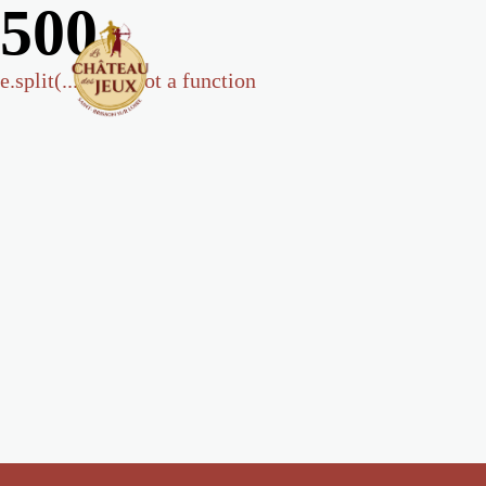
500
e.split(...).at is not a function